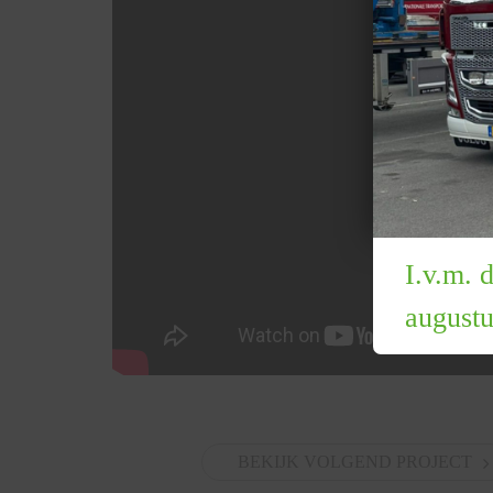
I.v.m. 
augustu
BEKIJK VOLGEND PROJECT