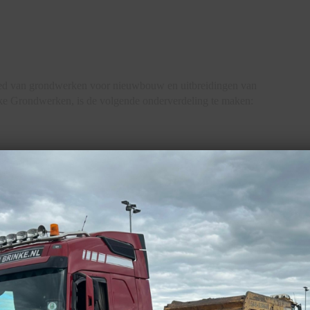
ed van grondwerken voor nieuwbouw en uitbreidingen van
e Grondwerken, is de volgende onderverdeling te maken:
 van 1000 M3)
rondwatervervuiling en asbestvervuiling, kunnen wij in
u ook aanbiedingen voor u maken.
en van overdruk en de benodigde filters.