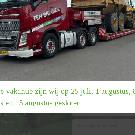
l-in prijzen
Inclusief 4 weken huur
de vakantie zijn wij op 25 juli, 1 augustus, 
BRINKE RECYCLING
HEEFT U EEN VRAA
s en 15 augustus gesloten.
morssingel 19
Rijssen
n:
0548 - 538686