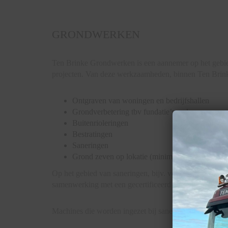
GRONDWERKEN
Ten Brinke Grondwerken is een aannemer op het gebi
projecten. Van deze werkzaamheden, binnen Ten Brink
Ontgraven van woningen en bedrijfshallen
Grondverbetering tbv fundatie’s maken
Buitenrioleringen
Bestratingen
Saneringen
Grond zeven op lokatie (minimale partijgrootte
Op het gebied van saneringen, bijv. vervuilde grond, g
samenwerking met een gecertificeerd ingenieursburea
Machines die worden ingezet bij saneringen zijn voorzi