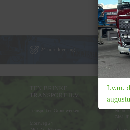
24 uurs levering
Al
I.v.m. 
TEN BRINKE
TEN 
TRANSPORT B.V.
B.V.
augustu
Transport en Grondwerken
Noorder
7461 JP 
Morsweg 24
7461 AG Rijssen
Telefoo