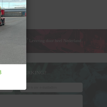
Levering door heel Nederland
8
G OF OPMERKING?